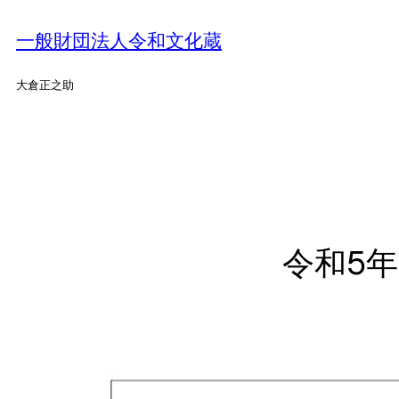
内
容
一般財団法人令和文化蔵
を
ス
大倉正之助
キ
ッ
プ
令和5